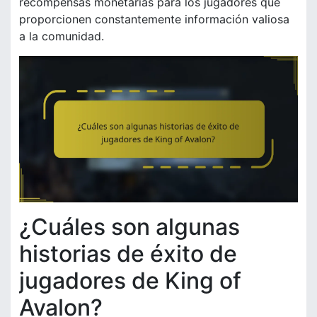
recompensas monetarias para los jugadores que
proporcionen constantemente información valiosa
a la comunidad.
¿Cuáles son algunas
historias de éxito de
jugadores de King of
Avalon?