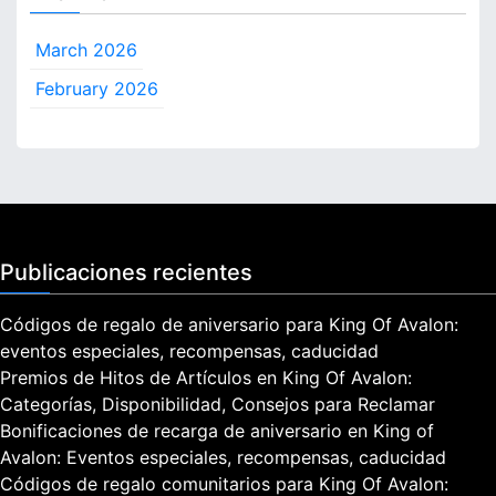
March 2026
February 2026
Publicaciones recientes
Códigos de regalo de aniversario para King Of Avalon:
eventos especiales, recompensas, caducidad
Premios de Hitos de Artículos en King Of Avalon:
Categorías, Disponibilidad, Consejos para Reclamar
Bonificaciones de recarga de aniversario en King of
Avalon: Eventos especiales, recompensas, caducidad
Códigos de regalo comunitarios para King Of Avalon: