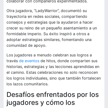
colaborar con compañeros experimentados.
Otra jugadora, “LadyWarrior”, documentó su
trayectoria en redes sociales, compartiendo
consejos y estrategias que la ayudaron a hacer
crecer su reino de un pequeño asentamiento a un
formidable imperio. Su éxito inspiró a otros a
adoptar estrategias similares, fomentando una
comunidad de apoyo.
Los jugadores a menudo celebran sus logros a
través
de eventos
de hitos, donde comparten sus
historias, estrategias y las lecciones aprendidas en
el camino. Estas celebraciones no solo reconocen
los logros individuales, sino que también fortalecen
los lazos comunitarios.
Desafíos enfrentados por los
jugadores y cómo los