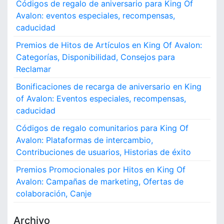
Códigos de regalo de aniversario para King Of
Avalon: eventos especiales, recompensas,
caducidad
Premios de Hitos de Artículos en King Of Avalon:
Categorías, Disponibilidad, Consejos para
Reclamar
Bonificaciones de recarga de aniversario en King
of Avalon: Eventos especiales, recompensas,
caducidad
Códigos de regalo comunitarios para King Of
Avalon: Plataformas de intercambio,
Contribuciones de usuarios, Historias de éxito
Premios Promocionales por Hitos en King Of
Avalon: Campañas de marketing, Ofertas de
colaboración, Canje
Archivo