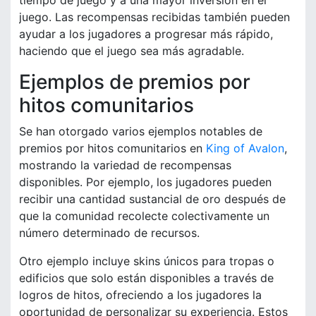
tiempo de juego y a una mayor inversión en el
juego. Las recompensas recibidas también pueden
ayudar a los jugadores a progresar más rápido,
haciendo que el juego sea más agradable.
Ejemplos de premios por
hitos comunitarios
Se han otorgado varios ejemplos notables de
premios por hitos comunitarios en
King of Avalon
,
mostrando la variedad de recompensas
disponibles. Por ejemplo, los jugadores pueden
recibir una cantidad sustancial de oro después de
que la comunidad recolecte colectivamente un
número determinado de recursos.
Otro ejemplo incluye skins únicos para tropas o
edificios que solo están disponibles a través de
logros de hitos, ofreciendo a los jugadores la
oportunidad de personalizar su experiencia. Estos