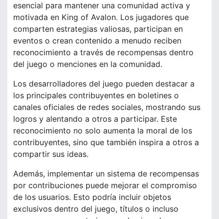
esencial para mantener una comunidad activa y
motivada en King of Avalon. Los jugadores que
comparten estrategias valiosas, participan en
eventos o crean contenido a menudo reciben
reconocimiento a través de recompensas dentro
del juego o menciones en la comunidad.
Los desarrolladores del juego pueden destacar a
los principales contribuyentes en boletines o
canales oficiales de redes sociales, mostrando sus
logros y alentando a otros a participar. Este
reconocimiento no solo aumenta la moral de los
contribuyentes, sino que también inspira a otros a
compartir sus ideas.
Además, implementar un sistema de recompensas
por contribuciones puede mejorar el compromiso
de los usuarios. Esto podría incluir objetos
exclusivos dentro del juego, títulos o incluso