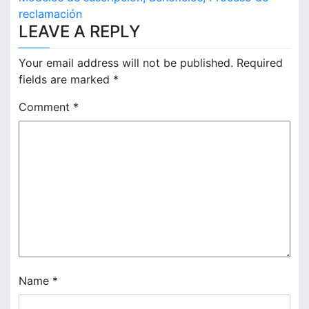
t
reclamación
n
LEAVE A REPLY
a
Your email address will not be published.
Required
v
fields are marked
*
i
Comment
*
g
a
t
i
o
n
Name
*