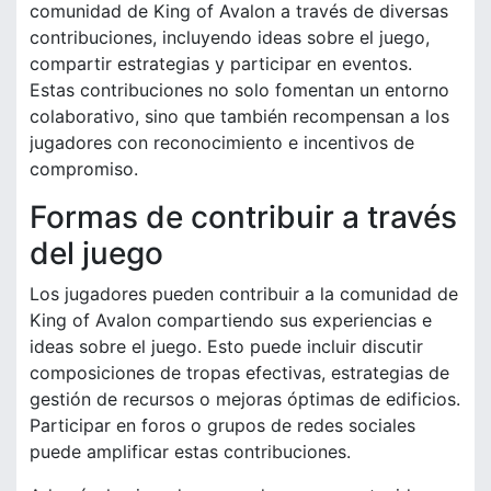
comunidad de King of Avalon a través de diversas
contribuciones, incluyendo ideas sobre el juego,
compartir estrategias y participar en eventos.
Estas contribuciones no solo fomentan un entorno
colaborativo, sino que también recompensan a los
jugadores con reconocimiento e incentivos de
compromiso.
Formas de contribuir a través
del juego
Los jugadores pueden contribuir a la comunidad de
King of Avalon compartiendo sus experiencias e
ideas sobre el juego. Esto puede incluir discutir
composiciones de tropas efectivas, estrategias de
gestión de recursos o mejoras óptimas de edificios.
Participar en foros o grupos de redes sociales
puede amplificar estas contribuciones.