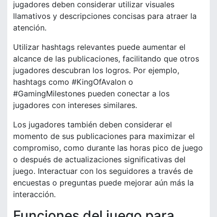
jugadores deben considerar utilizar visuales
llamativos y descripciones concisas para atraer la
atención.
Utilizar hashtags relevantes puede aumentar el
alcance de las publicaciones, facilitando que otros
jugadores descubran los logros. Por ejemplo,
hashtags como #KingOfAvalon o
#GamingMilestones pueden conectar a los
jugadores con intereses similares.
Los jugadores también deben considerar el
momento de sus publicaciones para maximizar el
compromiso, como durante las horas pico de juego
o después de actualizaciones significativas del
juego. Interactuar con los seguidores a través de
encuestas o preguntas puede mejorar aún más la
interacción.
Funciones del juego para