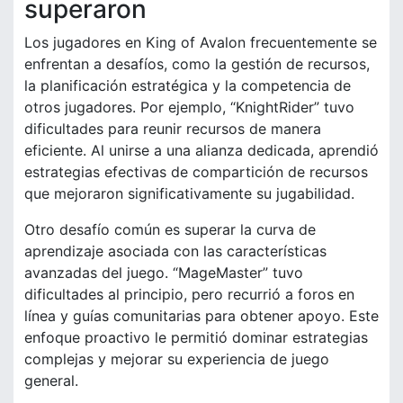
superaron
Los jugadores en King of Avalon frecuentemente se
enfrentan a desafíos, como la gestión de recursos,
la planificación estratégica y la competencia de
otros jugadores. Por ejemplo, “KnightRider” tuvo
dificultades para reunir recursos de manera
eficiente. Al unirse a una alianza dedicada, aprendió
estrategias efectivas de compartición de recursos
que mejoraron significativamente su jugabilidad.
Otro desafío común es superar la curva de
aprendizaje asociada con las características
avanzadas del juego. “MageMaster” tuvo
dificultades al principio, pero recurrió a foros en
línea y guías comunitarias para obtener apoyo. Este
enfoque proactivo le permitió dominar estrategias
complejas y mejorar su experiencia de juego
general.