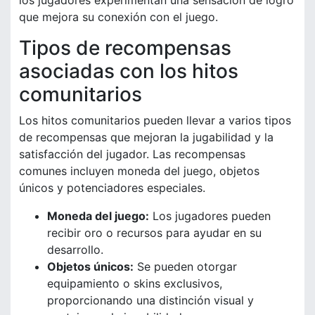
los jugadores experimentan una sensación de logro
que mejora su conexión con el juego.
Tipos de recompensas
asociadas con los hitos
comunitarios
Los hitos comunitarios pueden llevar a varios tipos
de recompensas que mejoran la jugabilidad y la
satisfacción del jugador. Las recompensas
comunes incluyen moneda del juego, objetos
únicos y potenciadores especiales.
Moneda del juego:
Los jugadores pueden
recibir oro o recursos para ayudar en su
desarrollo.
Objetos únicos:
Se pueden otorgar
equipamiento o skins exclusivos,
proporcionando una distinción visual y