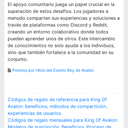
El apoyo comunitario juega un papel crucial en la
superación de estos desafíos. Los jugadores a
menudo comparten sus experiencias y soluciones a
través de plataformas como Discord y Reddit,
creando un entorno colaborativo donde todos
pueden aprender unos de otros. Este intercambio
de conocimientos no solo ayuda a los individuos,
sino que también fortalece a la comunidad en su
conjunto.
Premios por Hitos del Evento Rey de Avalon
P
Códigos de regalo de referencia para King Of
o
Avalon: beneficios, métodos de compartición,
experiencias de usuarios
s
Códigos de regalo mensuales para King Of Avalon:
Modelos de suscripción, Beneficios, Proceso de