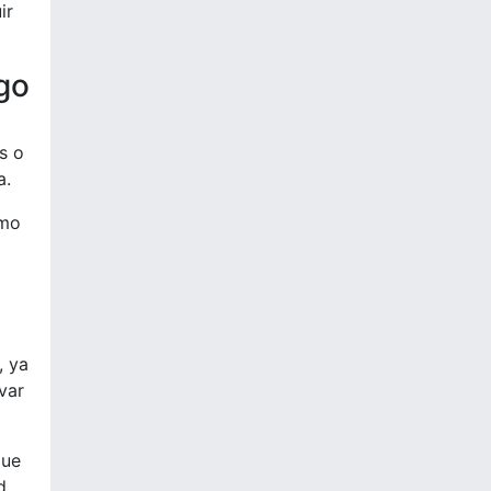
ir
go
s o
a.
omo
, ya
var
que
d