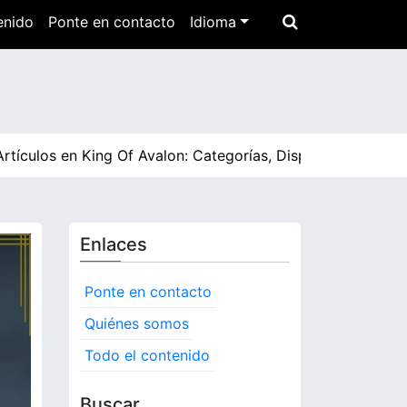
enido
Ponte en contacto
Idioma
s en King Of Avalon: Categorías, Disponibilidad, Consejos
Enlaces
Ponte en contacto
Quiénes somos
Todo el contenido
Buscar