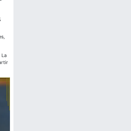
s
es,
 La
rtir