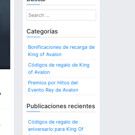
S
e
a
Categorías
r
c
Bonificaciones de recarga de
h
King of Avalon
f
o
Códigos de regalo de King
r
of Avalon
:
Premios por Hitos del
,
Evento Rey de Avalon
Publicaciones recientes
Códigos de regalo de
r
aniversario para King Of