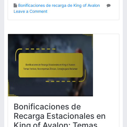
Bonificaciones de recarga de King of Avalon
o
Leave a Comment
n
B
o
n
i
f
i
c
a
c
i
o
n
e
s
Bonificaciones de
d
e
Recarga Estacionales en
r
King of Avalon: Temas
e