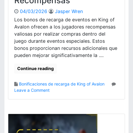
Recompensas
a
e
E
04/03/2026
Jasper Wren
c
s
i
Los bonos de recarga de eventos en King of
t
a
a
Avalon ofrecen a los jugadores recompensas
l
c
valiosas por realizar compras dentro del
e
i
juego durante eventos especiales. Estos
s
o
bonos proporcionan recursos adicionales que
,
n
pueden mejorar significativamente la ....
r
a
e
l
c
Continue reading
e
o
s
m
e
Bonificaciones de recarga de King of Avalon
p
n
o
Leave a Comment
e
K
n
n
i
B
s
n
o
a
g
n
s
o
i
,
f
f
c
A