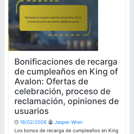
l
d
i
o
e
c
n
U
a
:
s
c
D
u
i
u
a
o
r
r
n
a
i
e
c
o
s
Bonificaciones de recarga
i
s
d
ó
e
de cumpleaños en King of
n
r
,
Avalon: Ofertas de
e
C
c
celebración, proceso de
o
a
n
reclamación, opiniones de
r
s
g
usuarios
e
a
j
p
18/02/2026
Jasper Wren
o
o
s
Los bonos de recarga de cumpleaños en King
r