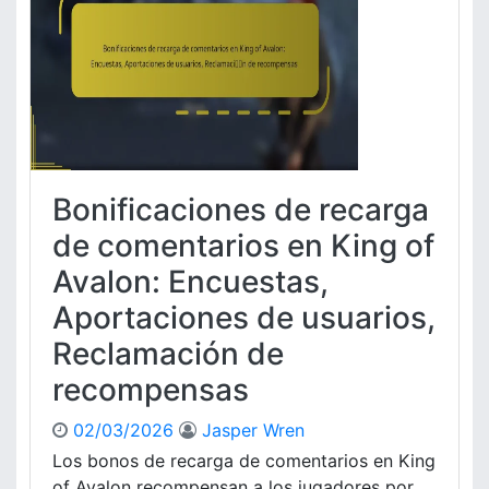
i
a
v
c
d
a
a
u
l
c
c
o
i
i
n
o
d
:
n
a
T
e
d
e
s
Bonificaciones de recarga
m
d
a
e
de comentarios en King of
s
r
F
Avalon: Encuestas,
e
e
c
Aportaciones de usuarios,
s
a
t
Reclamación de
r
i
g
recompensas
v
a
o
d
02/03/2026
Jasper Wren
s
e
,
Los bonos de recarga de comentarios en King
e
R
v
of Avalon recompensan a los jugadores por