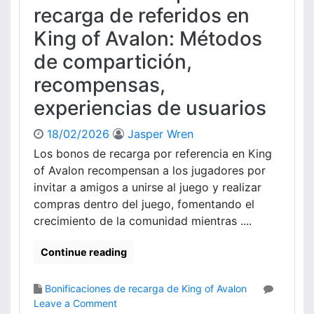
i
x
recarga de referidos en
e
a
c
r
King of Avalon: Métodos
s
l
t
d
u
a
de compartición,
e
s
s
recompensas,
l
i
d
o
v
e
experiencias de usuarios
s
a
c
U
s
e
18/02/2026
Jasper Wren
s
d
l
Los bonos de recarga por referencia en King
u
e
e
a
R
of Avalon recompensan a los jugadores por
b
r
e
invitar a amigos a unirse al juego y realizar
r
i
c
a
compras dentro del juego, fomentando el
o
a
c
crecimiento de la comunidad mientras ....
s
r
i
g
ó
Continue reading
a
n
e
,
n
Bonificaciones de recarga de King of Avalon
p
K
o
Leave a Comment
r