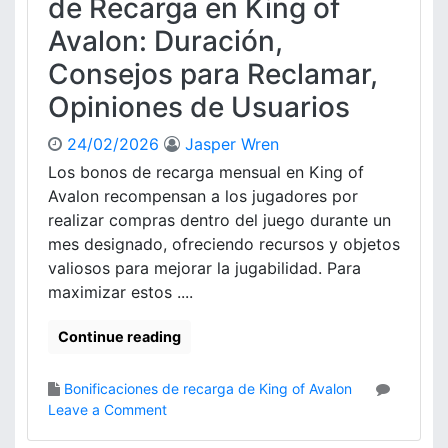
de Recarga en King of
n
p
m
c
Avalon: Duración,
e
a
u
n
n
e
Consejos para Reclamar,
s
a
s
Opiniones de Usuarios
a
l
t
s
e
a
s
24/02/2026
Jasper Wren
s
d
,
Los bonos de recarga mensual en King of
e
A
Avalon recompensan a los jugadores por
R
p
realizar compras dentro del juego durante un
e
o
mes designado, ofreciendo recursos y objetos
c
r
valiosos para mejorar la jugabilidad. Para
a
t
r
maximizar estos ....
a
g
c
a
Continue reading
i
e
o
n
n
Bonificaciones de recarga de King of Avalon
K
e
o
Leave a Comment
i
s
n
n
d