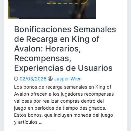
e
v
o
j
e
n
o
n
e
s
t
s
p
Bonificaciones Semanales
o
d
a
s
e
de Recarga en King of
r
e
r
a
s
Avalon: Horarios,
e
R
p
c
Recompensas,
e
e
a
c
c
Experiencias de Usuarios
r
l
i
g
a
a
a
02/03/2026
Jasper Wren
m
l
d
Los bonos de recarga semanales en King of
a
e
e
r
Avalon ofrecen a los jugadores recompensas
s
c
valiosas por realizar compras dentro del
,
o
P
juego en períodos de tiempo designados.
m
r
Estos bonos, que incluyen moneda del juego
e
o
n
y artículos ....
c
t