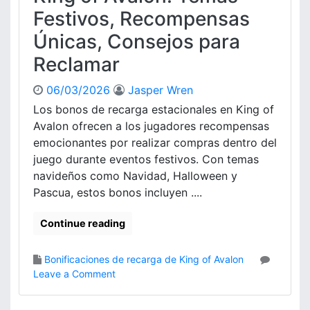
c
Festivos, Recompensas
a
Únicas, Consejos para
r
g
Reclamar
a
d
06/03/2026
Jasper Wren
e
Los bonos de recarga estacionales en King of
a
n
Avalon ofrecen a los jugadores recompensas
i
emocionantes por realizar compras dentro del
v
juego durante eventos festivos. Con temas
e
navideños como Navidad, Halloween y
r
Pascua, estos bonos incluyen ....
s
a
Continue reading
r
i
o
Bonificaciones de recarga de King of Avalon
e
o
Leave a Comment
n
n
K
B