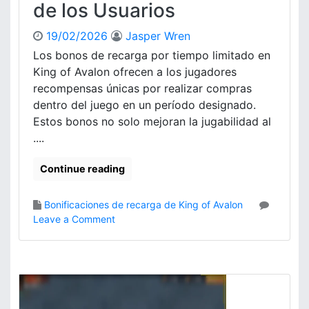
c
de los Usuarios
d
s
o
e
d
m
r
19/02/2026
Jasper Wren
e
p
e
Los bonos de recarga por tiempo limitado en
R
e
c
e
King of Avalon ofrecen a los jugadores
n
o
c
recompensas únicas por realizar compras
s
m
a
a
dentro del juego en un período designado.
p
r
s
Estos bonos no solo mejoran la jugabilidad al
e
g
,
n
....
a
E
s
e
x
a
Continue reading
n
p
s
K
e
i
r
Bonificaciones de recarga de King of Avalon
n
i
o
Leave a Comment
g
e
n
o
n
B
f
c
o
A
i
n
v
a
i
a
s
f