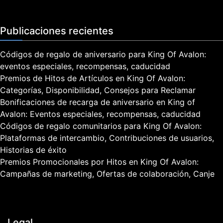
a
r
t
Publicaciones recientes
i
c
Códigos de regalo de aniversario para King Of Avalon:
i
ó
eventos especiales, recompensas, caducidad
n
Premios de Hitos de Artículos en King Of Avalon:
,
Categorías, Disponibilidad, Consejos para Reclamar
r
Bonificaciones de recarga de aniversario en King of
e
Avalon: Eventos especiales, recompensas, caducidad
c
Códigos de regalo comunitarios para King Of Avalon:
o
Plataformas de intercambio, Contribuciones de usuarios,
m
p
Historias de éxito
e
Premios Promocionales por Hitos en King Of Avalon:
n
Campañas de marketing, Ofertas de colaboración, Canje
s
a
s
,
Legal
e