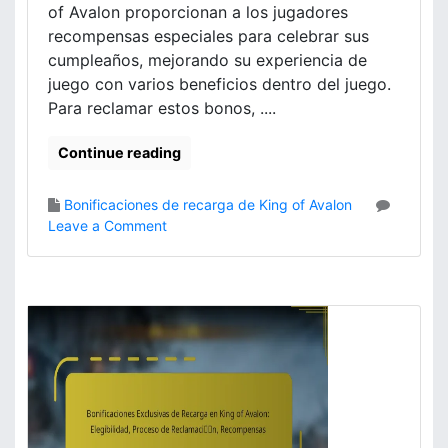
p
t
of Avalon proporcionan a los jugadores
a
i
recompensas especiales para celebrar sus
r
e
cumpleaños, mejorando su experiencia de
a
m
juego con varios beneficios dentro del juego.
R
p
Para reclamar estos bonos, ....
e
o
c
l
l
Continue reading
i
a
m
m
i
Bonificaciones de recarga de King of Avalon
a
t
o
Leave a Comment
r
a
n
,
d
B
O
o
o
p
e
n
i
n
i
n
K
f
i
i
i
o
n
c
n
g
a
e
o
c
s