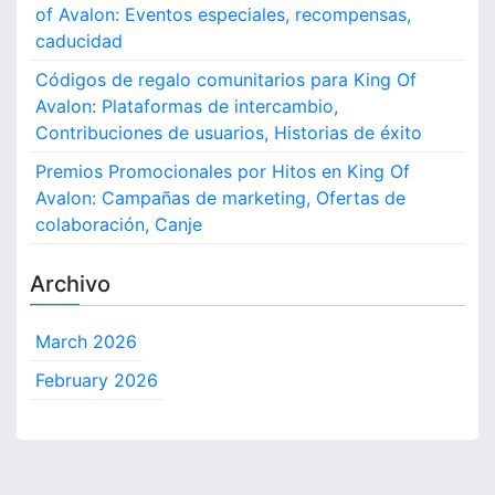
ó
of Avalon: Eventos especiales, recompensas,
f
n
A
caducidad
,
v
Códigos de regalo comunitarios para King Of
R
a
e
Avalon: Plataformas de intercambio,
l
c
o
Contribuciones de usuarios, Historias de éxito
o
n
Premios Promocionales por Hitos en King Of
m
:
p
Avalon: Campañas de marketing, Ofertas de
M
e
é
colaboración, Canje
n
t
s
o
Archivo
a
d
s
o
s
March 2026
d
February 2026
e
c
o
m
p