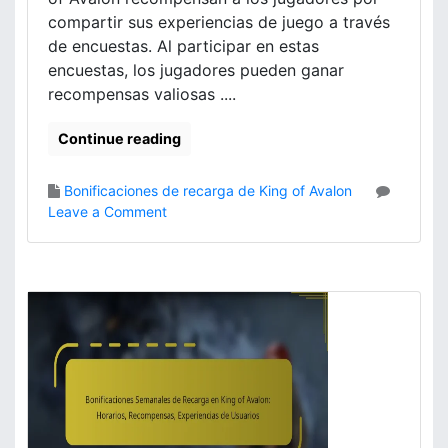
e
e
compartir sus experiencias de juego a través
c
n
de encuestas. Al participar en estas
o
t
encuestas, los jugadores pueden ganar
m
o
recompensas valiosas ....
p
s
e
e
n
Continue reading
n
s
K
a
i
Bonificaciones de recarga de King of Avalon
s
n
o
Leave a Comment
Ú
g
n
n
o
B
i
f
o
c
A
n
a
v
i
s
a
f
,
l
i
C
o
c
o
n
a
n
:
c
s
E
i