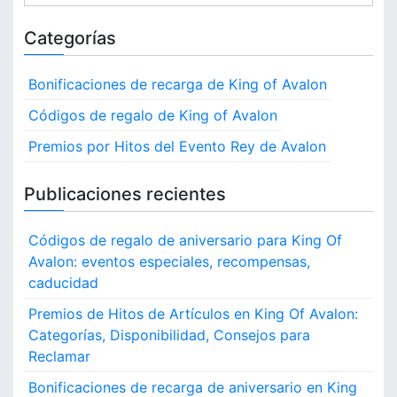
i
i
e
a
r
n
g
a
d
Categorías
g
i
r
,
a
o
a
c
P
d
n
Bonificaciones de recarga de King of Avalon
r
h
e
t
e
o
r
f
s
Códigos de regalo de King of Avalon
i
c
e
d
o
e
Premios por Hitos del Evento Rey de Avalon
f
e
r
o
s
e
u
:
o
r
s
Publicaciones recientes
n
d
i
u
e
d
a
R
Códigos de regalo de aniversario para King Of
o
r
e
s
Avalon: eventos especiales, recompensas,
i
c
e
o
caducidad
l
n
s
a
Premios de Hitos de Artículos en King Of Avalon:
K
m
i
Categorías, Disponibilidad, Consejos para
a
n
Reclamar
c
g
Bonificaciones de recarga de aniversario en King
i
o