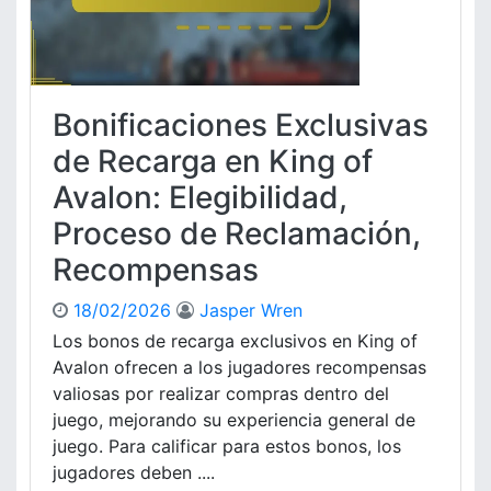
f
i
d
A
o
e
v
n
U
a
e
s
l
s
u
Bonificaciones Exclusivas
o
d
a
n
e
de Recarga en King of
r
:
r
i
D
Avalon: Elegibilidad,
e
o
i
c
Proceso de Reclamación,
s
s
a
p
Recompensas
r
o
g
n
a
18/02/2026
Jasper Wren
i
d
Los bonos de recarga exclusivos en King of
b
e
Avalon ofrecen a los jugadores recompensas
i
c
valiosas por realizar compras dentro del
l
u
i
juego, mejorando su experiencia general de
m
d
juego. Para calificar para estos bonos, los
p
a
l
jugadores deben ....
d