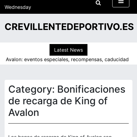
S
Wednesday
k
15/07/2026
i
16:04
CREVILLENTEDEPORTIVO.ES
p
t
o
c
Latest News
o
lon: eventos especiales, recompensas, caducidad |
Premios
n
t
e
n
Category:
Bonificaciones
t
de recarga de King of
Avalon