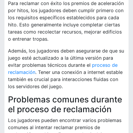
Para reclamar con éxito los premios de aceleración
por hitos, los jugadores deben cumplir primero con
los requisitos específicos establecidos para cada
hito. Esto generalmente incluye completar ciertas
tareas como recolectar recursos, mejorar edificios
o entrenar tropas.
Además, los jugadores deben asegurarse de que su
juego esté actualizado a la última versión para
evitar problemas técnicos durante el
proceso de
reclamación
. Tener una conexión a internet estable
también es crucial para interacciones fluidas con
los servidores del juego.
Problemas comunes durante
el proceso de reclamación
Los jugadores pueden encontrar varios problemas
comunes al intentar reclamar premios de