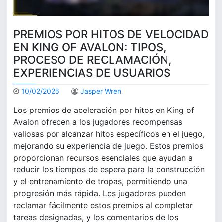
PREMIOS POR HITOS DE VELOCIDAD
EN KING OF AVALON: TIPOS,
PROCESO DE RECLAMACIÓN,
EXPERIENCIAS DE USUARIOS
10/02/2026
Jasper Wren
Los premios de aceleración por hitos en King of
Avalon ofrecen a los jugadores recompensas
valiosas por alcanzar hitos específicos en el juego,
mejorando su experiencia de juego. Estos premios
proporcionan recursos esenciales que ayudan a
reducir los tiempos de espera para la construcción
y el entrenamiento de tropas, permitiendo una
progresión más rápida. Los jugadores pueden
reclamar fácilmente estos premios al completar
tareas designadas, y los comentarios de los