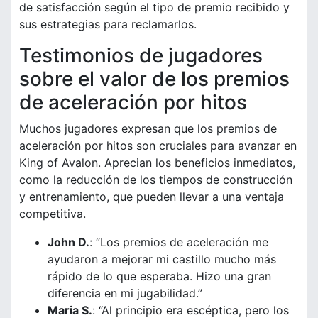
de satisfacción según el tipo de premio recibido y
sus estrategias para reclamarlos.
Testimonios de jugadores
sobre el valor de los premios
de aceleración por hitos
Muchos jugadores expresan que los premios de
aceleración por hitos son cruciales para avanzar en
King of Avalon. Aprecian los beneficios inmediatos,
como la reducción de los tiempos de construcción
y entrenamiento, que pueden llevar a una ventaja
competitiva.
John D.
: “Los premios de aceleración me
ayudaron a mejorar mi castillo mucho más
rápido de lo que esperaba. Hizo una gran
diferencia en mi jugabilidad.”
Maria S.
: “Al principio era escéptica, pero los