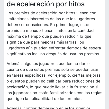
de aceleración por hitos
Los premios de aceleración por hitos vienen con
limitaciones inherentes de las que los jugadores
deben ser conscientes. En primer lugar, estos
premios a menudo tienen límites en la cantidad
máxima de tiempo que pueden reducir, lo que
significa que para mejoras más largas, los
jugadores aún pueden enfrentar tiempos de espera
significativos incluso después de usar los premios.
Además, algunos jugadores pueden no darse
cuenta de que estos premios solo se pueden usar
en tareas específicas. Por ejemplo, ciertas mejoras
o eventos pueden no calificar para reducciones de
aceleración, lo que puede llevar a la frustración si
los jugadores no están familiarizados con las reglas
que rigen la aplicabilidad de los premios.
Además, confiar demasiado en estos premios