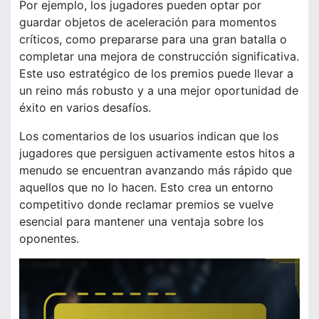
Por ejemplo, los jugadores pueden optar por
guardar objetos de aceleración para momentos
críticos, como prepararse para una gran batalla o
completar una mejora de construcción significativa.
Este uso estratégico de los premios puede llevar a
un reino más robusto y a una mejor oportunidad de
éxito en varios desafíos.
Los comentarios de los usuarios indican que los
jugadores que persiguen activamente estos hitos a
menudo se encuentran avanzando más rápido que
aquellos que no lo hacen. Esto crea un entorno
competitivo donde reclamar premios se vuelve
esencial para mantener una ventaja sobre los
oponentes.