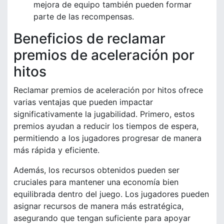
mejora de equipo también pueden formar
parte de las recompensas.
Beneficios de reclamar
premios de aceleración por
hitos
Reclamar premios de aceleración por hitos ofrece
varias ventajas que pueden impactar
significativamente la jugabilidad. Primero, estos
premios ayudan a reducir los tiempos de espera,
permitiendo a los jugadores progresar de manera
más rápida y eficiente.
Además, los recursos obtenidos pueden ser
cruciales para mantener una economía bien
equilibrada dentro del juego. Los jugadores pueden
asignar recursos de manera más estratégica,
asegurando que tengan suficiente para apoyar