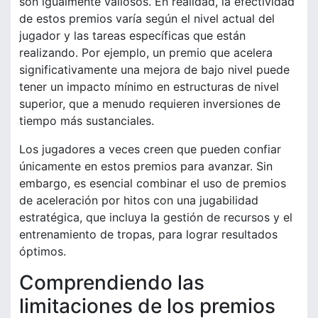
son igualmente valiosos. En realidad, la efectividad
de estos premios varía según el nivel actual del
jugador y las tareas específicas que están
realizando. Por ejemplo, un premio que acelera
significativamente una mejora de bajo nivel puede
tener un impacto mínimo en estructuras de nivel
superior, que a menudo requieren inversiones de
tiempo más sustanciales.
Los jugadores a veces creen que pueden confiar
únicamente en estos premios para avanzar. Sin
embargo, es esencial combinar el uso de premios
de aceleración por hitos con una jugabilidad
estratégica, que incluya la gestión de recursos y el
entrenamiento de tropas, para lograr resultados
óptimos.
Comprendiendo las
limitaciones de los premios