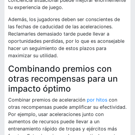
tu experiencia de juego.
Además, los jugadores deben ser conscientes de
las fechas de caducidad de las aceleraciones.
Reclamarles demasiado tarde puede llevar a
oportunidades perdidas, por lo que es aconsejable
hacer un seguimiento de estos plazos para
maximizar su utilidad.
Combinando premios con
otras recompensas para un
impacto óptimo
Combinar premios de aceleración
por hitos
con
otras recompensas puede amplificar su efectividad.
Por ejemplo, usar aceleraciones junto con
aumentos de recursos puede llevar a un
entrenamiento rápido de tropas y ejércitos más