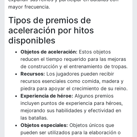
mayor frecuencia.
Tipos de premios de
aceleración por hitos
disponibles
Objetos de aceleración:
Estos objetos
reducen el tiempo requerido para las mejoras
de construcción y el entrenamiento de tropas.
Recursos:
Los jugadores pueden recibir
recursos esenciales como comida, madera y
piedra para apoyar el crecimiento de su reino.
Experiencia de héroe:
Algunos premios
incluyen puntos de experiencia para héroes,
mejorando sus habilidades y efectividad en
las batallas.
Objetos especiales:
Objetos únicos que
pueden ser utilizados para la elaboración o