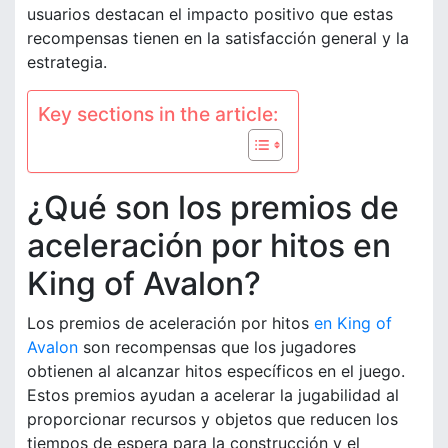
usuarios destacan el impacto positivo que estas
recompensas tienen en la satisfacción general y la
estrategia.
Key sections in the article:
¿Qué son los premios de
aceleración por hitos en
King of Avalon?
Los premios de aceleración por hitos
en King of
Avalon
son recompensas que los jugadores
obtienen al alcanzar hitos específicos en el juego.
Estos premios ayudan a acelerar la jugabilidad al
proporcionar recursos y objetos que reducen los
tiempos de espera para la construcción y el