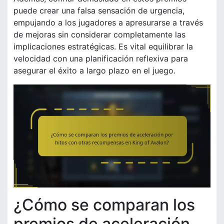
puede crear una falsa sensación de urgencia,
empujando a los jugadores a apresurarse a través
de mejoras sin considerar completamente las
implicaciones estratégicas. Es vital equilibrar la
velocidad con una planificación reflexiva para
asegurar el éxito a largo plazo en el juego.
¿Cómo se comparan los
premios de aceleración