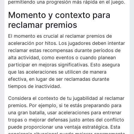
permitiendo una progresión más rápida en el juego.
Momento y contexto para
reclamar premios
El momento es crucial al reclamar premios de
aceleración por hitos. Los jugadores deben intentar
reclamar estas recompensas durante períodos de
alta actividad, como eventos o cuando planean
participar en mejoras significativas. Esto asegura
que las aceleraciones se utilicen de manera
efectiva, en lugar de ser reclamadas durante
tiempos de inactividad.
Considera el contexto de tu jugabilidad al reclamar
premios. Por ejemplo, si te estás preparando para
una gran batalla, usar aceleraciones para entrenar
tropas o mejorar defensas justo antes del conflicto
puede proporcionar una ventaja estratégica. Esta
conciencia situacional puede mejorar enormemente